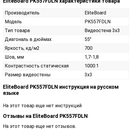
EliteBoard PK557FDLN характеристики товара
Производитель
EliteBoard
Модель
PK557FDLN
Тип товара
Видеостена 3х3
Диагональ в дюймах
55"
Яркость, кд/м2
700
Шов, мм
1,7-1,8
Контрастность статическая
1000:1
Размер видеостены
3x3
EliteBoard PK557FDLN инструкция на русском
языке
На этот товар еще нет инструкций
Отзывы на
EliteBoard PK557FDLN
На этот товар еще нет отзывов.