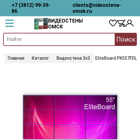
+7 (3812) 99-39-
clients@videostena-
86
omsk.ru
ВИДЕОСТЕНЫ
ОМСК
Поиск
Главная
Каталог
Видеостена 3х3
EliteBoard PK557FDLN