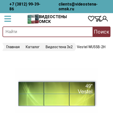
+7 (3812) 99-39-
clients@videostena-
86
omsk.ru
ВИДЕОСТЕНЫ
ОМСК
Поиск
Главная
Каталог
Видеостена 3х2
Vestel WU55B-2H