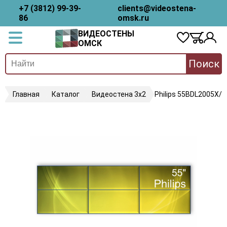
+7 (3812) 99-39-
clients@videostena-
86
omsk.ru
ВИДЕОСТЕНЫ
ОМСК
Поиск
Главная
Каталог
Видеостена 3х2
Philips 55BDL2005X/0