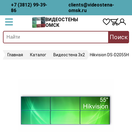
+7 (3812) 99-39-
clients@videostena-
86
omsk.ru
ВИДЕОСТЕНЫ
ОМСК
Поиск
Главная
Каталог
Видеостена 3х2
Hikvision DS-D2055HU