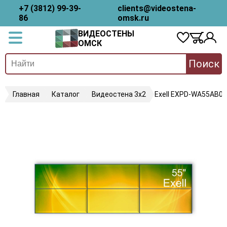
+7 (3812) 99-39-
clients@videostena-
86
omsk.ru
ВИДЕОСТЕНЫ
ОМСК
Поиск
Главная
Каталог
Видеостена 3х2
Exell EXPD-WA55AB05