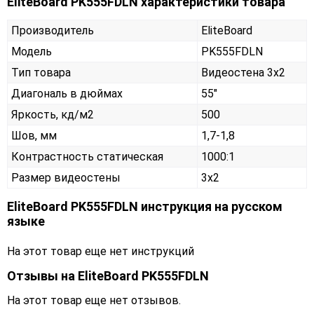
EliteBoard PK555FDLN характеристики товара
Производитель
EliteBoard
Модель
PK555FDLN
Тип товара
Видеостена 3х2
Диагональ в дюймах
55"
Яркость, кд/м2
500
Шов, мм
1,7-1,8
Контрастность статическая
1000:1
Размер видеостены
3x2
EliteBoard PK555FDLN инструкция на русском
языке
На этот товар еще нет инструкций
Отзывы на
EliteBoard PK555FDLN
На этот товар еще нет отзывов.