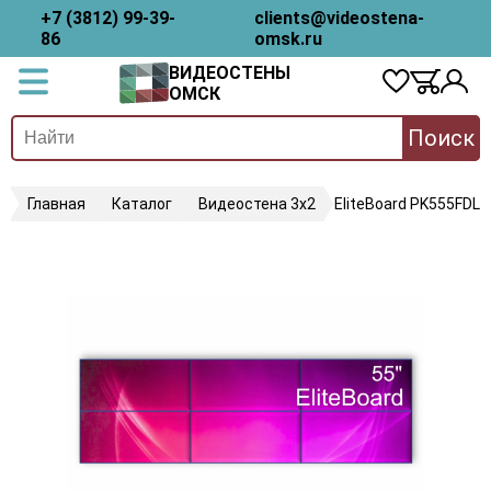
+7 (3812) 99-39-
clients@videostena-
86
omsk.ru
ВИДЕОСТЕНЫ
ОМСК
Поиск
Главная
Каталог
Видеостена 3х2
EliteBoard PK555FDLN