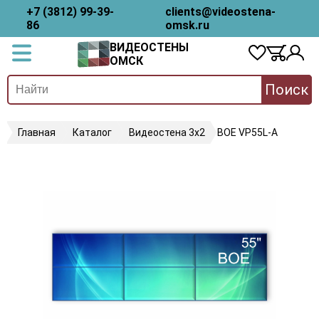
+7 (3812) 99-39-
clients@videostena-
86
omsk.ru
ВИДЕОСТЕНЫ
ОМСК
Поиск
Главная
Каталог
Видеостена 3х2
BOE VP55L-A