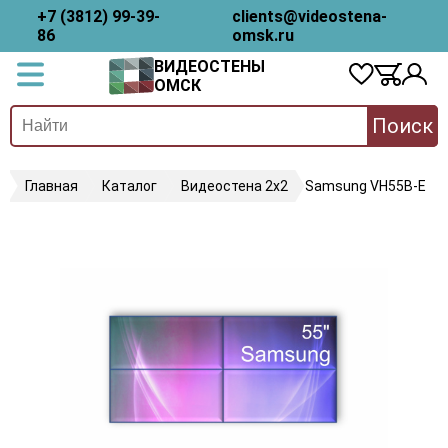
+7 (3812) 99-39-
clients@videostena-
86
omsk.ru
ВИДЕОСТЕНЫ
ОМСК
Поиск
Главная
Каталог
Видеостена 2x2
Samsung VH55B-E