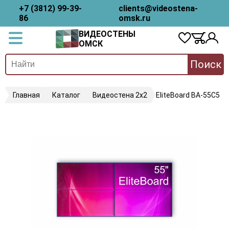
+7 (3812) 99-39-
clients@videostena-
86
omsk.ru
ВИДЕОСТЕНЫ
ОМСК
Поиск
Главная
Каталог
Видеостена 2x2
EliteBoard BA-55C5