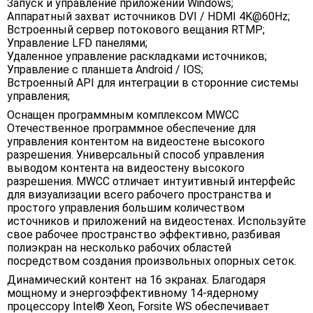
Запуск и управление приложений Windows;
Аппаратный захват источников DVI / HDMI 4K@60Hz;
Встроенный сервер потокового вещания RTMP;
Управление LFD панелями;
Удаленное управление раскладками источников;
Управление с планшета Android / IOS;
Встроенный API для интеграции в сторонние системы
управления;
Оснащен программным комплексом MWCC
Отечественное программное обеспечение для
управления контентом на видеостене высокого
разрешения. Универсальный способ управления
выводом контента на видеостену высокого
разрешения. MWCC отличает интуитивный интерфейс
для визуализации всего рабочего пространства и
простого управления большим количеством
источников и приложений на видеостенах. Используйте
свое рабочее пространство эффективно, разбивая
полиэкран на несколько рабочих областей
посредством создания произвольных опорных сеток.
Динамический контент на 16 экранах. Благодаря
мощному и энергоэффективному 14-ядерному
процессору Intel® Xeon, Forsite WS обеспечивает