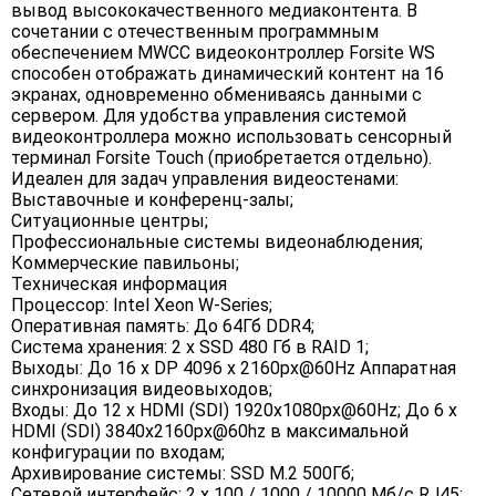
вывод высококачественного медиаконтента. В
сочетании с отечественным программным
обеспечением MWCC видеоконтроллер Forsite WS
способен отображать динамический контент на 16
экранах, одновременно обмениваясь данными с
сервером. Для удобства управления системой
видеоконтроллера можно использовать сенсорный
терминал Forsite Touch (приобретается отдельно).
Идеален для задач управления видеостенами:
Выставочные и конференц-залы;
Ситуационные центры;
Профессиональные системы видеонаблюдения;
Коммерческие павильоны;
Техническая информация
Процессор: Intel Xeon W-Series;
Оперативная память: До 64Гб DDR4;
Система хранения: 2 x SSD 480 Гб в RAID 1;
Выходы: До 16 x DP 4096 x 2160px@60Hz Аппаратная
синхронизация видеовыходов;
Входы: До 12 x HDMI (SDI) 1920x1080px@60Hz; До 6 x
HDMI (SDI) 3840x2160px@60hz в максимальной
конфигурации по входам;
Архивирование системы: SSD M.2 500Гб;
Сетевой интерфейс: 2 x 100 / 1000 / 10000 Мб/с RJ45;