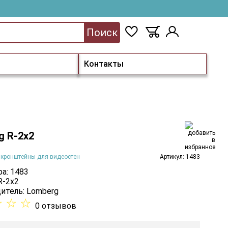
Поиск
Контакты
g R-2х2
 кронштейны для видеостен
Артикул: 1483
а: 1483
R-2х2
итель:
Lomberg
☆
☆
☆
0 отзывов