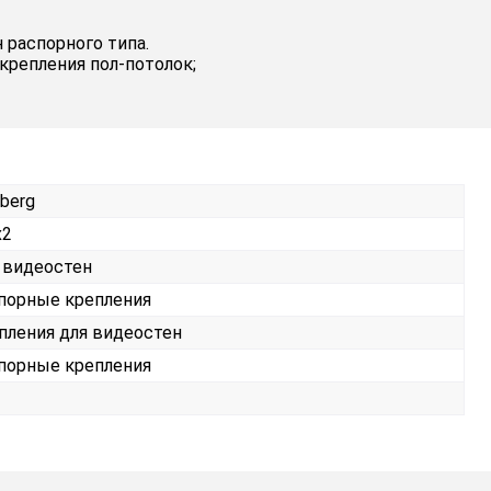
распорного типа.
репления пол-потолок;
berg
х2
 видеостен
порные крепления
пления для видеостен
порные крепления