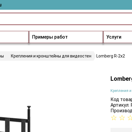
u
Примеры работ
Услуги
ры
Крепления и кронштейны для видеостен
Lomberg R-2х2
Lomber
Крепления и
Код товар
Артикул: 
Производ
☆
☆