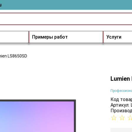
u
Примеры работ
Услуги
ien LS8650SD
Lumien
Профессион
Код товар
Артикул:
Производ
☆
☆