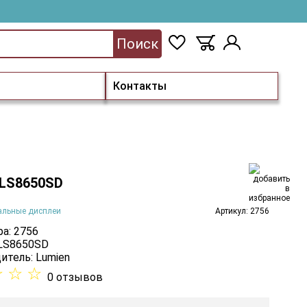
Поиск
Контакты
 LS8650SD
альные дисплеи
Артикул: 2756
а: 2756
 LS8650SD
итель:
Lumien
☆
☆
☆
0 отзывов