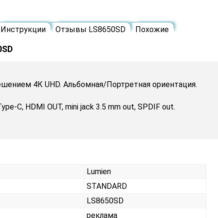
Инструкции
Отзывы LS8650SD
Похожие
0SD
ешением 4К UHD. Альбомная/Портретная ориентация.
pe-C, HDMI OUT, mini jack 3.5 mm out, SPDIF out.
Lumien
STANDARD
LS8650SD
реклама