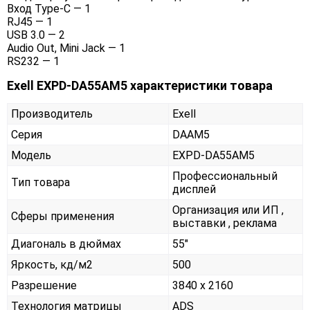
Вход Type-C — 1
RJ45 — 1
USB 3.0 — 2
Audio Out, Mini Jack — 1
RS232 — 1
Exell EXPD-DA55AM5 характеристики товара
Производитель
Exell
Серия
DAAM5
Модель
EXPD-DA55AM5
Профессиональный
Тип товара
дисплей
Организация или ИП ,
Сферы применения
выставки , реклама
Диагональ в дюймах
55"
Яркость, кд/м2
500
Разрешение
3840 x 2160
Технология матрицы
ADS