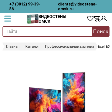
+7 (3812) 99-39-
clients@videostena-
86
omsk.ru
ВИДЕОСТЕНЫ
ОМСК
Поиск
Главная
Каталог
Профессиональные дисплеи
Exell E