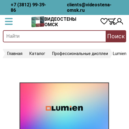
+7 (3812) 99-39-
clients@videostena-
86
omsk.ru
ВИДЕОСТЕНЫ
ОМСК
Поиск
Главная
Каталог
Профессиональные дисплеи
Lumien 