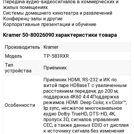
Передача аудио-видеосигналов в коммерческих и
жилых помещениях
Системы домашнего кинотеатра и развлечений
Конференц-залы и другие
Корпоративные презентации и обучение
Kramer 50-80026090 характеристики товара
Производитель
Kramer
Модель
TP-583RXR
Тип
Приёмник
устройства
Приёмник HDMI, RS-232 и ИК по
витой паре HDBaseT с увеличенным
расстоянием передачи; до 200 м,
поддержка 4К60 4:4:4Поддержка
режимов HDMI: Deep Color, x.v.Color™,
Особенности
lip sync, несжатое многоканальное
аудио Dolby TrueHD, DTS-HD, 4K,
пропуск 3D, сигналов управления
CEC, а также данных EDID от дисплея
к источнику сигнала без изменения