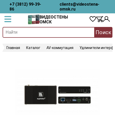
+7 (3812) 99-39-
clients@videostena-
86
omsk.ru
ВИДЕОСТЕНЫ
ОМСК
Поиск
Главная
Каталог
AV-коммутация
Удлинители интерфе