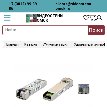
+7 (3812) 99-39-
clients@videostena-
86
omsk.ru
ВИДЕОСТЕНЫ
ОМСК
Поиск
Главная
Каталог
AV-коммутация
Удлинители интерфе