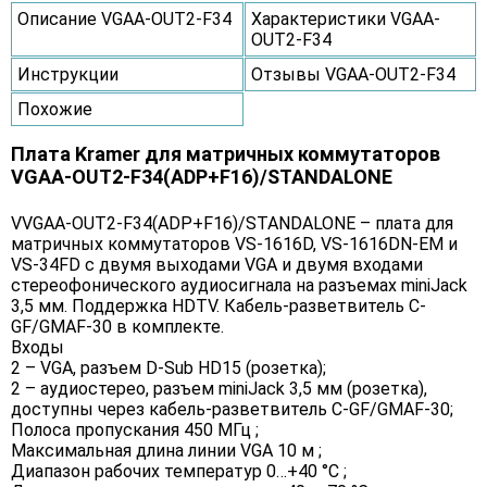
Описание VGAA-OUT2-F34
Характеристики VGAA-
OUT2-F34
Инструкции
Отзывы VGAA-OUT2-F34
Похожие
Плата Kramer для матричных коммутаторов
VGAA-OUT2-F34(ADP+F16)/STANDALONE
VVGAA-OUT2-F34(ADP+F16)/STANDALONE – плата для
матричных коммутаторов VS-1616D, VS-1616DN-EM и
VS-34FD с двумя выходами VGA и двумя входами
стереофонического аудиосигнала на разъемах miniJack
3,5 мм. Поддержка HDTV. Кабель-разветвитель C-
GF/GMAF-30 в комплекте.
Входы
2 – VGA, разъем D-Sub HD15 (розетка);
2 – аудиостерео, разъем miniJack 3,5 мм (розетка),
доступны через кабель-разветвитель C-GF/GMAF-30;
Полоса пропускания 450 МГц ;
Максимальная длина линии VGA 10 м ;
Диапазон рабочих температур 0…+40 °C ;