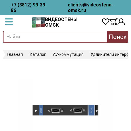
+7 (3812) 99-39-
clients@videostena-
86
omsk.ru
ВИДЕОСТЕНЫ
ОМСК
Поиск
Главная
Каталог
AV-коммутация
Удлинители интерфе