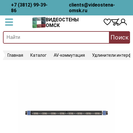
+7 (3812) 99-39-
clients@videostena-
86
omsk.ru
ВИДЕОСТЕНЫ
ОМСК
Поиск
Главная
Каталог
AV-коммутация
Удлинители интерфе