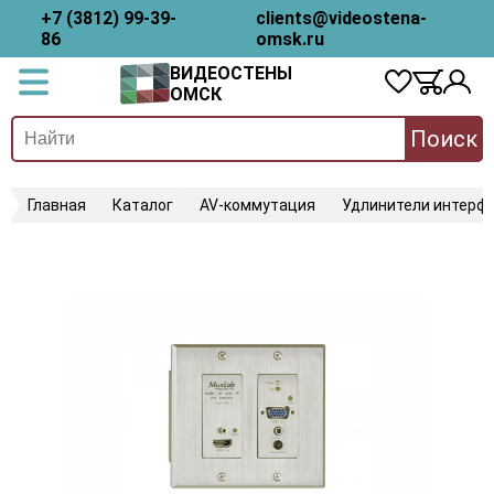
+7 (3812) 99-39-
clients@videostena-
86
omsk.ru
ВИДЕОСТЕНЫ
ОМСК
Поиск
Главная
Каталог
AV-коммутация
Удлинители интерфе