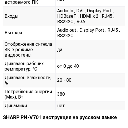
встраемого ПК
Audio In , DVI , Display Port ,
Входы
HDBaseT , HDMI x 2 , RJ45 ,
RS232С , VGA
Audio out , Display Port , RJ45 ,
Выходы
RS232С
Отображение сигнала
4К в режиме
да
видеостены
Диапазон рабочих
от 0 до 40
ремператур, ⁰С
Диапазон влажности,
20 - 80
%
Потребление энергии
380
(Max), Вт
Динамики
нет
SHARP PN-V701 инструкция на русском языке