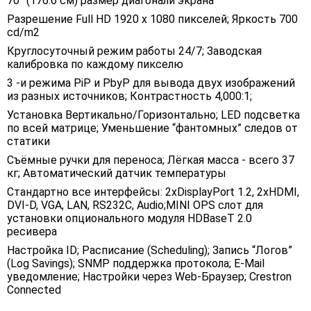
70” (176.6 см) размер диагонали экрана
Разрешение Full HD 1920 x 1080 пикселей; Яркость 700
cd/m2
Круглосуточный режим работы 24/7; Заводская
калибровка по каждому пикселю
3 -и режима PiP и PbyP для вывода двух изображений
из разных источников; Контрастность 4,000:1;
Установка Вертикально/Горизонтально; LED подсветка
по всей матрице; Уменьшение “фантомных” следов от
статики
Съёмные ручки для переноса; Лёгкая масса - всего 37
кг; Автоматический датчик температуры
Стандартно все интерфейсы: 2хDisplayPort 1.2, 2xHDMI,
DVI-D, VGA, LAN, RS232C, Audio;MINI OPS слот для
установки опционального модуля HDBaseT 2.0
ресивера
Настройка ID; Расписание (Scheduling); Запись “Логов”
(Log Savings); SNMP поддержка протокола; E-Mail
уведомление; Настройки через Web-Браузер; Crestron
Connected