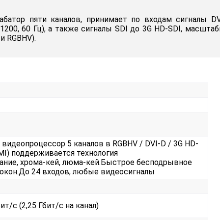
батор пяти каналов, принимает по входам сигналы DV
1200, 60 Гц), а также сигналы SDI до 3G HD-SDI, масшт
и RGBHV).
идеопроцессор 5 каналов в RGBHV / DVI-D / 3G HD-
DMI) поддерживается технология
ние, хрома-кей, люма-кей.Быстрое бесподрывное
 окон.До 24 входов, любые видеосигналы
бит/с (2,25 Гбит/с на канал)