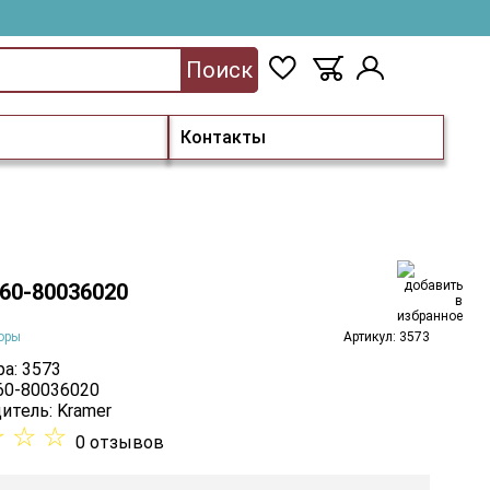
Поиск
Контакты
 60-80036020
оры
Артикул: 3573
а: 3573
 60-80036020
итель:
Kramer
☆
☆
☆
0 отзывов