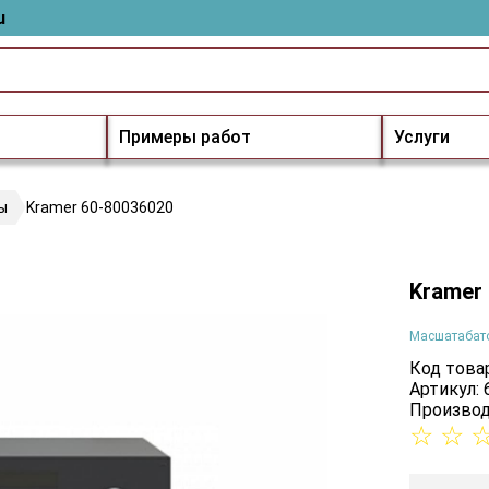
u
Примеры работ
Услуги
ы
Kramer 60-80036020
Kramer
Масшатабат
Код товар
Артикул:
Производ
☆
☆