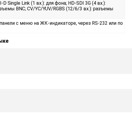
I-D Single Link (1 вх.): для фона; HD-SDI 3G (4 вх.):
азъемы BNC; CV/YC/YUV/RGBS (12/6/3 вх.): разъемы
панели с меню на ЖК-индикаторе, через RS-232 или по
зыке