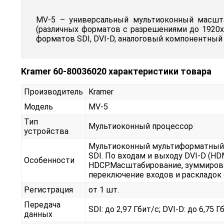
MV-5 – универсальный мультиоконный масшта
(различных форматов с разрешениями до 1920x
форматов SDI, DVI-D, аналоговый компонентный 
Kramer 60-80036020 характеристики товара
Производитель
Kramer
Модель
MV-5
Тип
Мультиоконный процессор
устройства
Мультиоконный мультиформатный в
SDI. По входам и выходу DVI-D (H
Особенности
HDCP.Масштабирование, зуммирова
переключение входов и раскладок
Регистрация
от 1 шт.
Передача
SDI: до 2,97 Гбит/с; DVI-D: до 6,75 Г
данных