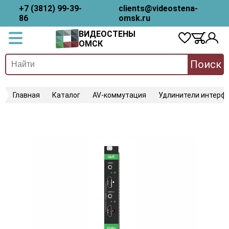
+7 (3812) 99-39-
clients@videostena-
86
omsk.ru
ВИДЕОСТЕНЫ
ОМСК
Поиск
Главная
Каталог
AV-коммутация
Удлинители интерфе