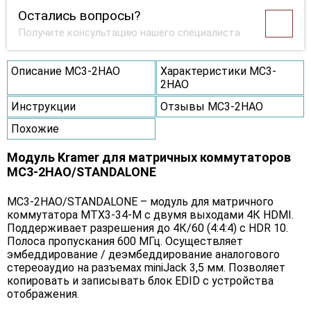
Остались вопросы?
Получите консультацию нашего специалиста
Описание MC3-2HAO
Характеристики MC3-
2HAO
Инструкции
Отзывы MC3-2HAO
Похожие
Модуль Kramer для матричных коммутаторов
MC3-2HAO/STANDALONE
MC3-2HAO/STANDALONE – модуль для матричного
коммутатора MTX3-34-M c двумя выходами 4К HDMI.
Поддерживает разрешения до 4К/60 (4:4:4) с HDR 10.
Полоса пропускания 600 МГц. Осуществляет
эмбеддирование / деэмбеддирование аналогового
стереоаудио на разъемах miniJack 3,5 мм. Позволяет
копировать и записывать блок EDID с устройства
отображения.