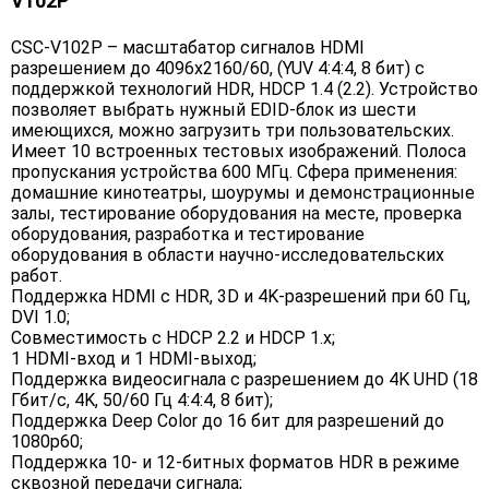
V102P
CSC-V102P – масштабатор сигналов HDMI
разрешением до 4096x2160/60, (YUV 4:4:4, 8 бит) с
поддержкой технологий HDR, HDCP 1.4 (2.2). Устройство
позволяет выбрать нужный EDID-блок из шести
имеющихся, можно загрузить три пользовательских.
Имеет 10 встроенных тестовых изображений. Полоса
пропускания устройства 600 МГц. Сфера применения:
домашние кинотеатры, шоурумы и демонстрационные
залы, тестирование оборудования на месте, проверка
оборудования, разработка и тестирование
оборудования в области научно-исследовательских
работ.
Поддержка HDMI с HDR, 3D и 4K-разрешений при 60 Гц,
DVI 1.0;
Совместимость с HDCP 2.2 и HDCP 1.x;
1 HDMI-вход и 1 HDMI-выход;
Поддержка видеосигнала с разрешением до 4K UHD (18
Гбит/с, 4K, 50/60 Гц 4:4:4, 8 бит);
Поддержка Deep Color до 16 бит для разрешений до
1080p60;
Поддержка 10- и 12-битных форматов HDR в режиме
сквозной передачи сигнала;