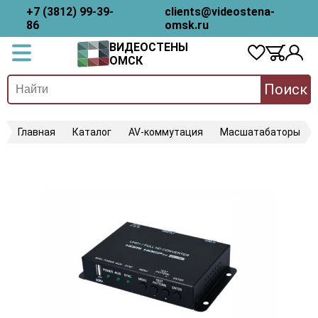
+7 (3812) 99-39-
clients@videostena-
86
omsk.ru
ВИДЕОСТЕНЫ
ОМСК
Поиск
Главная
Каталог
AV-коммутация
Масшатабаторы
C