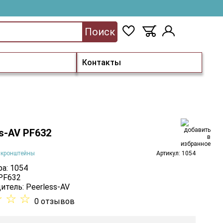
Поиск
Контакты
s-AV PF632
 кронштейны
Артикул: 1054
а: 1054
 PF632
итель:
Peerless-AV
☆
☆
☆
0 отзывов