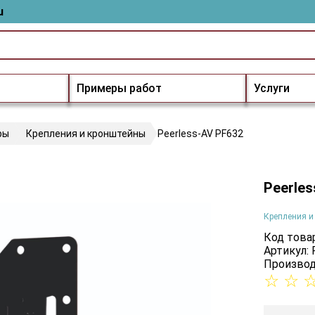
u
Примеры работ
Услуги
ры
Крепления и кронштейны
Peerless-AV PF632
Peerles
Крепления и
Код товар
Артикул:
Производ
☆
☆