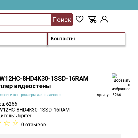
Поиск
Контакты
r W12HC-8HD4K30-1SSD-16RAM
ллер видеостены
соры и контроллеры для видеостен
Артикул: 6266
а: 6266
 W12HC-8HD4K30-1SSD-16RAM
итель:
Jupiter
☆
☆
☆
0 отзывов