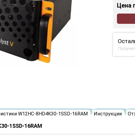
Цена
Остал
Получит
ристики W12HC-8HD4K30-1SSD-16RAM
Инструкции
От
K30-1SSD-16RAM