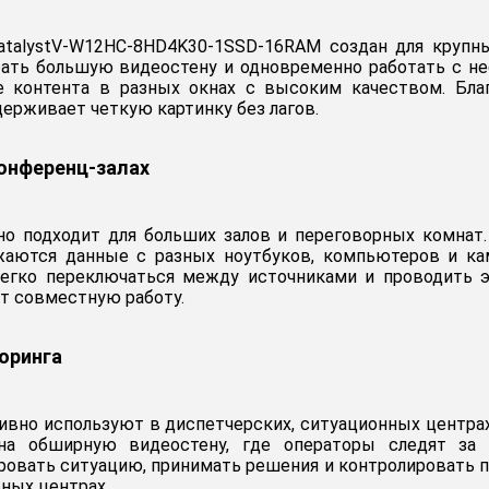
CatalystV-W12HC-8HD4K30-1SSD-16RAM создан для крупны
рать большую видеостену и одновременно работать с н
е контента в разных окнах с высоким качеством. Бла
ерживает четкую картинку без лагов.
конференц-залах
чно подходит для больших залов и переговорных комна
ажаются данные с разных ноутбуков, компьютеров и ка
 легко переключаться между источниками и проводить 
т совместную работу.
оринга
тивно используют в диспетчерских, ситуационных центра
а обширную видеостену, где операторы следят за
овать ситуацию, принимать решения и контролировать п
ных центрах.