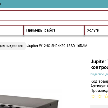
u
Примеры работ
Услуги
для видеостен
Jupiter W12HC-8HD4K30-1SSD-16RAM
Jupite
контро
Видеопроцес
Код товар
Артикул:
Производ
☆
☆