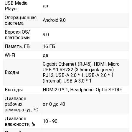
USB Media
да
Player
Операционная
Android 9.0
система
Версия OS/
9.0
платформы
Память, ГБ
16 ГБ
Wi-Fi
да
Gigabit Ethernet (RJ45), HDMI, Micro
USB * 1,RS232 (3.5mm jack green),
Входы
RJ12, USB-A 2.0 * 1, USB-A 2.0 * 1
(Internal), USB-A 3.0 * 1
Выходы
HDMI2.0 * 1, Headphone, Optic SPDIF
Диапазон
рабочих
от 0 до 40
ремператур, ⁰С
Диапазон
10 - 90
влажности, %