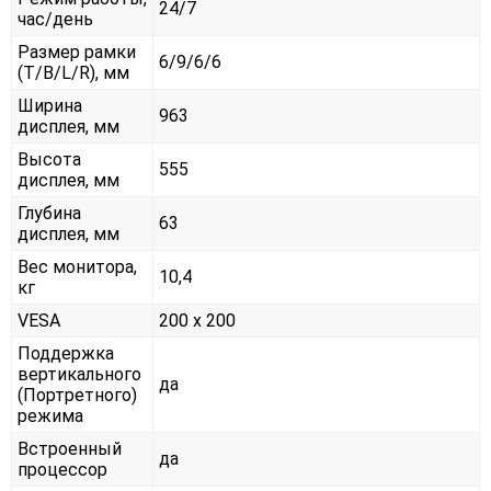
24/7
час/день
Размер рамки
6/9/6/6
(T/B/L/R), мм
Ширина
963
дисплея, мм
Высота
555
дисплея, мм
Глубина
63
дисплея, мм
Вес монитора,
10,4
кг
VESA
200 x 200
Поддержка
вертикального
да
(Портретного)
режима
Встроенный
да
процессор