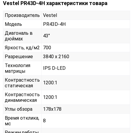
Vestel PR43D-4H характеристики товара
Производитель
Vestel
Модель
PR43D-4H
Диагональ в
43"
дюймах
Яркость, кд/м2
700
Разрешение
3840 x 2160
Технология
IPS D-LED
матрицы
Контрастность
1200:1
статическая
Контрастность
1200:1
динамическая
Углы обзора
178x178
Время отклика,
8
мс
Режим работы,