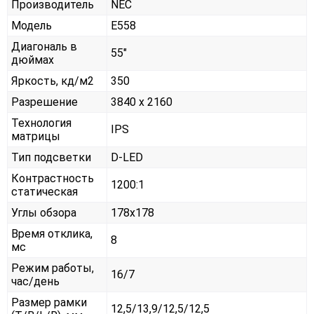
Производитель
NEC
Модель
E558
Диагональ в
55"
дюймах
Яркость, кд/м2
350
Разрешение
3840 x 2160
Технология
IPS
матрицы
Тип подсветки
D-LED
Контрастность
1200:1
статическая
Углы обзора
178x178
Время отклика,
8
мс
Режим работы,
16/7
час/день
Размер рамки
12,5/13,9/12,5/12,5