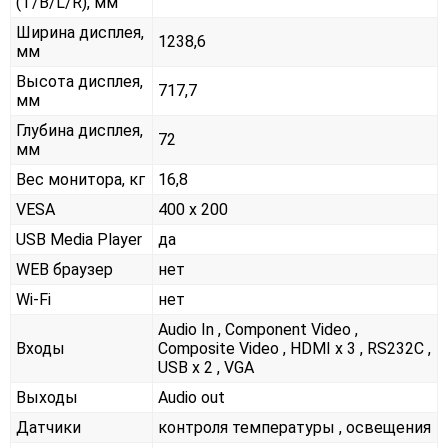
(T/B/L/R), мм
Ширина дисплея,
1238,6
мм
Высота дисплея,
717,7
мм
Глубина дисплея,
72
мм
Вес монитора, кг
16,8
VESA
400 x 200
USB Media Player
да
WEB браузер
нет
Wi-Fi
нет
Audio In , Component Video ,
Входы
Composite Video , HDMI x 3 , RS232С ,
USB x 2 , VGA
Выходы
Audio out
Датчики
контроля температуры , освещения