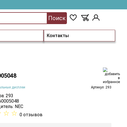
Поиск
Контакты
005048
альные дисплеи
Артикул: 293
а: 293
 60005048
итель:
NEC
☆
☆
☆
0 отзывов