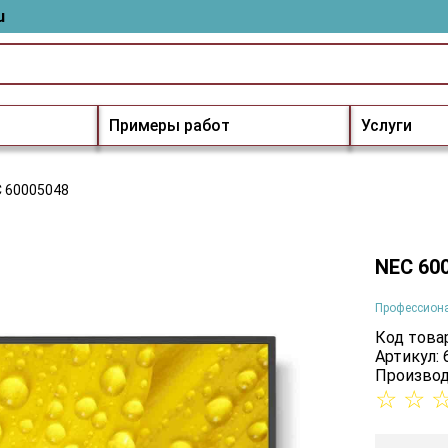
u
Примеры работ
Услуги
 60005048
NEC 60
Профессион
Код товар
Артикул:
Производ
☆
☆