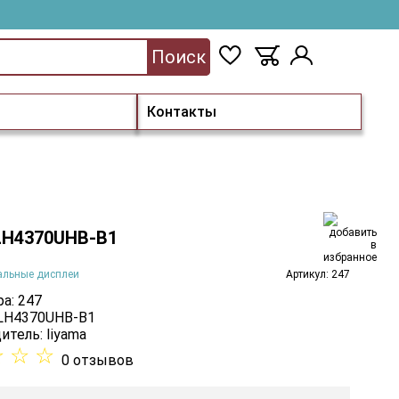
Поиск
Контакты
 LH4370UHB-B1
альные дисплеи
Артикул: 247
а: 247
 LH4370UHB-B1
итель:
Iiyama
☆
☆
☆
0 отзывов