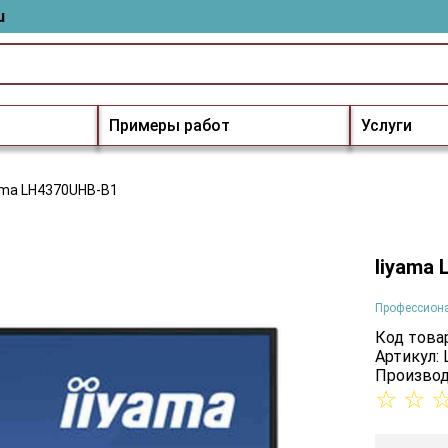
u
Примеры работ
Услуги
ama LH4370UHB-B1
Iiyama
Профессион
Код товар
Артикул:
Производ
☆
☆