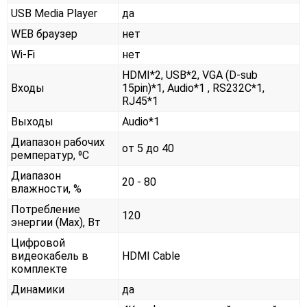
USB Media Player
да
WEB браузер
нет
Wi-Fi
нет
HDMI*2, USB*2, VGA (D-sub
Входы
15pin)*1, Audio*1 , RS232С*1,
RJ45*1
Выходы
Audio*1
Диапазон рабочих
от 5 до 40
ремператур, ⁰С
Диапазон
20 - 80
влажности, %
Потребление
120
энергии (Max), Вт
Цифровой
видеокабель в
HDMI Cable
комплекте
Динамики
да