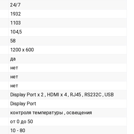
24/7
1932
1103
104,5
58
1200 х 600
да
нет
нет
нет
Display Port x 2 , HDMI x 4 , RJ45 , RS232С , USB
Display Port
контроля температуры , освещения
от 0 до 50
10 - 80