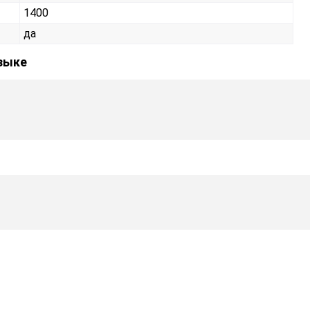
1400
да
зыке