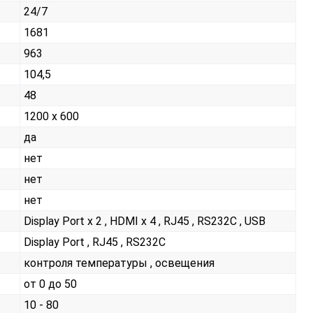
24/7
1681
963
104,5
48
1200 х 600
да
нет
нет
нет
Display Port x 2 , HDMI x 4 , RJ45 , RS232С , USB
Display Port , RJ45 , RS232С
контроля температуры , освещения
от 0 до 50
10 - 80