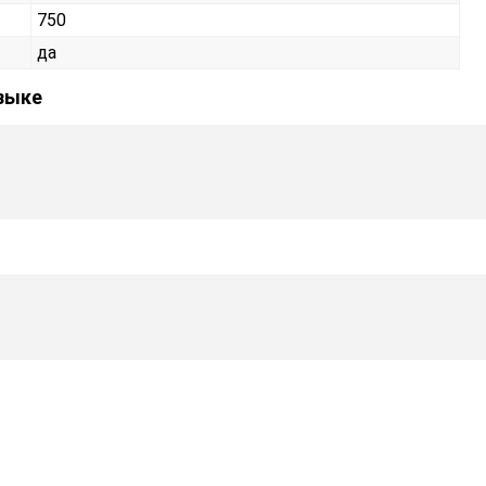
750
да
зыке