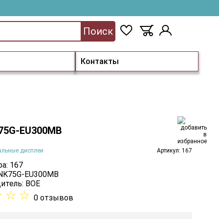
Поиск
Контакты
75G-EU300MB
альные дисплеи
Артикул: 167
а: 167
 NK75G-EU300MB
итель:
BOE
☆
☆
☆
0 отзывов