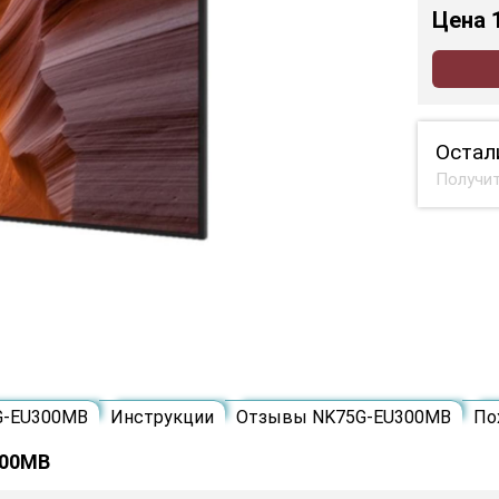
Цена
Остал
Получит
G-EU300MB
Инструкции
Отзывы NK75G-EU300MB
По
300MB