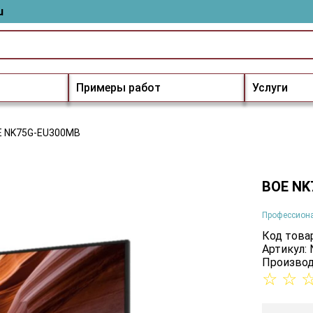
u
Примеры работ
Услуги
E NK75G-EU300MB
BOE NK
Профессион
Код товар
Артикул:
Производ
☆
☆