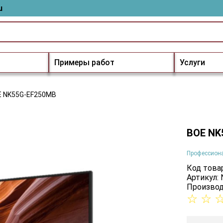
u
Примеры работ
Услуги
E NK55G-EF250MB
BOE NK
Профессион
Код товар
Артикул:
Производ
☆
☆