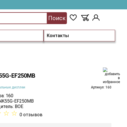
Поиск
Контакты
55G-EF250MB
альные дисплеи
Артикул: 160
а: 160
 NK55G-EF250MB
итель:
BOE
☆
☆
☆
0 отзывов