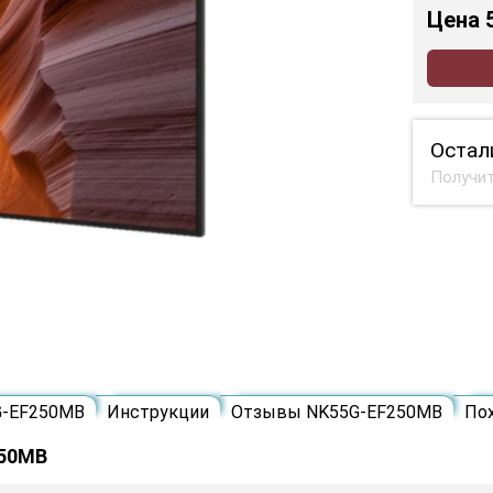
Цена
Остал
Получит
G-EF250MB
Инструкции
Отзывы NK55G-EF250MB
По
250MB