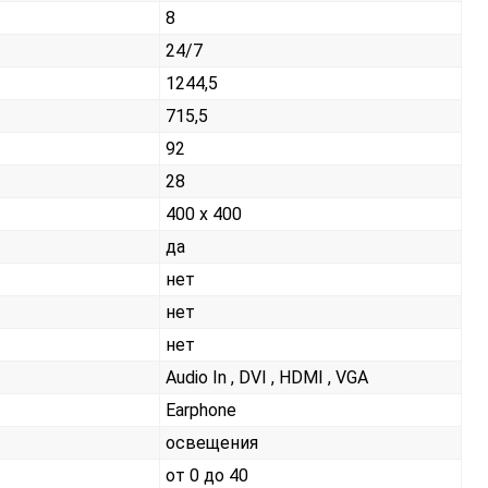
8
24/7
1244,5
715,5
92
28
400 x 400
да
нет
нет
нет
Audio In , DVI , HDMI , VGA
Earphone
освещения
от 0 до 40