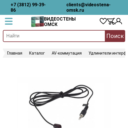
+7 (3812) 99-39-
clients@videostena-
86
omsk.ru
ВИДЕОСТЕНЫ
ОМСК
Поиск
Главная
Каталог
AV-коммутация
Удлинители интерфе