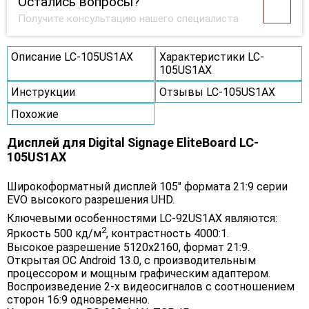
Остались вопросы?
Получите консультацию нашего специалиста
Описание LC-105US1AX
Характеристики LC-
105US1AX
Инструкции
Отзывы LC-105US1AX
Похожие
Дисплей для Digital Signage EliteBoard LC-
105US1AX
Широкоформатный дисплей 105" формата 21:9 серии
EVO высокого разрешения UHD.
Ключевыми особенностями LC-92US1AX являются:
2
Яркость 500 кд/м
, контрастность 4000:1.
Высокое разрешение 5120х2160, формат 21:9.
Открытая ОС Android 13.0, c производительным
процессором и мощным графическим адаптером.
Воспроизведение 2-х видеосигналов с соотношением
сторон 16:9 одновременно.