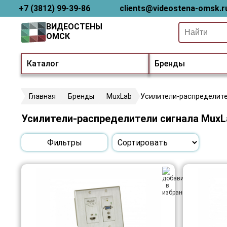
+7 (3812) 99-39-86
clients@videostena-omsk.r
ВИДЕОСТЕНЫ
ОМСК
Каталог
Бренды
Главная
Бренды
MuxLab
Усилители-распределите
Усилители-распределители сигнала MuxL
Фильтры